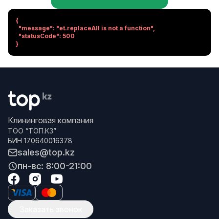
{

  "message": "et.replaceAll is not a function",

  "statusCode": 500

}
Клининговая компания
ТОО “ТОП.КЗ”
БИН 170640016378
sales@top.kz
пн-вс: 8:00-21:00
Заказать звонок