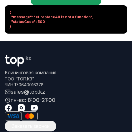
{

  "message": "et.replaceAll is not a function",

  "statusCode": 500

}
Клининговая компания
ТОО “ТОП.КЗ”
БИН 170640016378
sales@top.kz
пн-вс: 8:00-21:00
Заказать звонок