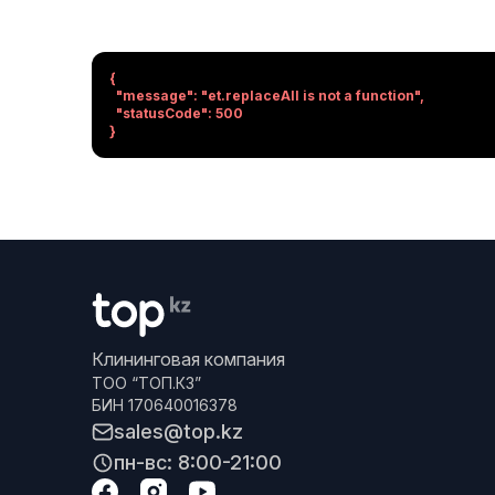
{

  "message": "et.replaceAll is not a function",

  "statusCode": 500

}
Клининговая компания
ТОО “ТОП.КЗ”
БИН 170640016378
sales@top.kz
пн-вс: 8:00-21:00