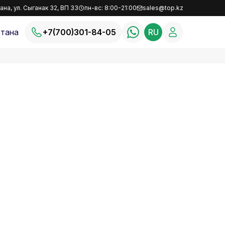
ана, ул. Сыганак 32, ВП 33
пн-вс: 8:00-21:00
sales@top.kz
тана
+7(700)301-84-05
RU