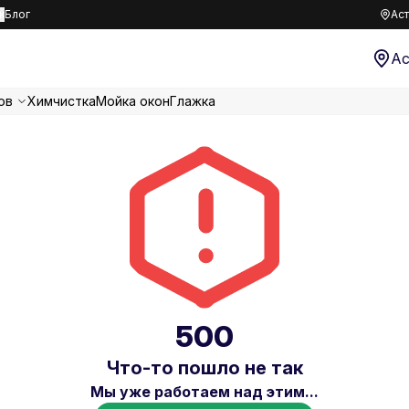
к
Блог
Аст
Ас
ов
Химчистка
Мойка окон
Глажка
500
Что-то пошло не так
Мы уже работаем над этим...