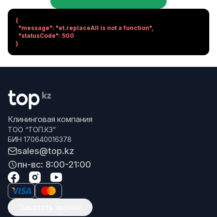
{

  "message": "et.replaceAll is not a function",

  "statusCode": 500

}
Клининговая компания
ТОО “ТОП.КЗ”
БИН 170640016378
sales@top.kz
пн-вс: 8:00-21:00
Заказать звонок