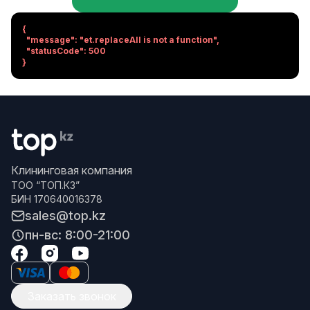
{

  "message": "et.replaceAll is not a function",

  "statusCode": 500

}
Клининговая компания
ТОО “ТОП.КЗ”
БИН 170640016378
sales@top.kz
пн-вс: 8:00-21:00
Заказать звонок