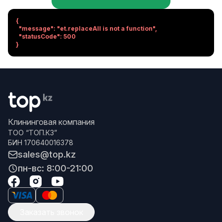
{

  "message": "et.replaceAll is not a function",

  "statusCode": 500

}
Клининговая компания
ТОО “ТОП.КЗ”
БИН 170640016378
sales@top.kz
пн-вс: 8:00-21:00
Заказать звонок