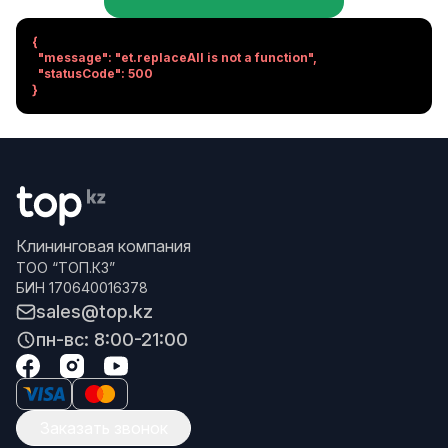
{

  "message": "et.replaceAll is not a function",

  "statusCode": 500

}
Клининговая компания
ТОО “ТОП.КЗ”
БИН 170640016378
sales@top.kz
пн-вс: 8:00-21:00
Заказать звонок