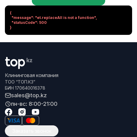
{

  "message": "et.replaceAll is not a function",

  "statusCode": 500

}
Клининговая компания
ТОО “ТОП.КЗ”
БИН 170640016378
sales@top.kz
пн-вс: 8:00-21:00
Заказать звонок