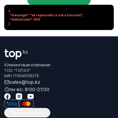
{

  "message": "et.replaceAll is not a function",

  "statusCode": 500

}
Клининговая компания
ТОО “ТОП.КЗ”
БИН 170640016378
sales@top.kz
пн-вс: 8:00-21:00
Заказать звонок