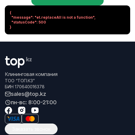
{

  "message": "et.replaceAll is not a function",

  "statusCode": 500

}
Клининговая компания
ТОО “ТОП.КЗ”
БИН 170640016378
sales@top.kz
пн-вс: 8:00-21:00
Заказать звонок