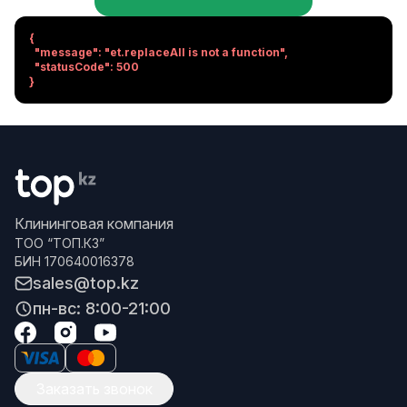
{

  "message": "et.replaceAll is not a function",

  "statusCode": 500

}
Клининговая компания
ТОО “ТОП.КЗ”
БИН 170640016378
sales@top.kz
пн-вс: 8:00-21:00
Заказать звонок