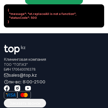
{

  "message": "et.replaceAll is not a function",

  "statusCode": 500

}
Клининговая компания
ТОО “ТОП.КЗ”
БИН 170640016378
sales@top.kz
пн-вс: 8:00-21:00
Заказать звонок