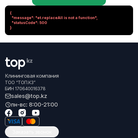
{

  "message": "et.replaceAll is not a function",

  "statusCode": 500

}
Клининговая компания
ТОО “ТОП.КЗ”
БИН 170640016378
sales@top.kz
пн-вс: 8:00-21:00
Заказать звонок