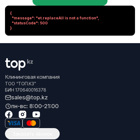
{

  "message": "et.replaceAll is not a function",

  "statusCode": 500

}
Клининговая компания
ТОО “ТОП.КЗ”
БИН 170640016378
sales@top.kz
пн-вс: 8:00-21:00
Заказать звонок