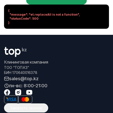
{

  "message": "et.replaceAll is not a function",

  "statusCode": 500

}
Клининговая компания
ТОО “ТОП.КЗ”
БИН 170640016378
sales@top.kz
пн-вс: 8:00-21:00
Заказать звонок