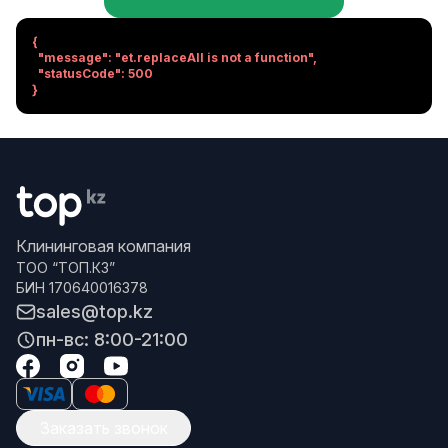
{

  "message": "et.replaceAll is not a function",

  "statusCode": 500

}
Клининговая компания
ТОО “ТОП.КЗ”
БИН 170640016378
sales@top.kz
пн-вс: 8:00-21:00
Заказать звонок