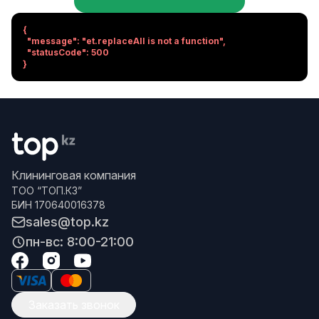
{

  "message": "et.replaceAll is not a function",

  "statusCode": 500

}
Клининговая компания
ТОО “ТОП.КЗ”
БИН 170640016378
sales@top.kz
пн-вс: 8:00-21:00
Заказать звонок