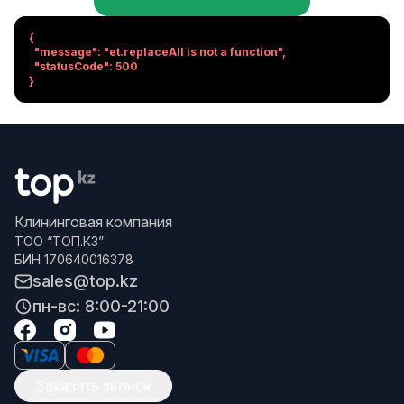
{

  "message": "et.replaceAll is not a function",

  "statusCode": 500

}
Клининговая компания
ТОО “ТОП.КЗ”
БИН 170640016378
sales@top.kz
пн-вс: 8:00-21:00
Заказать звонок