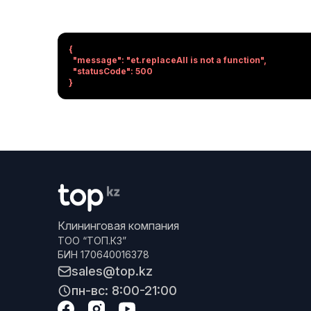
{

  "message": "et.replaceAll is not a function",

  "statusCode": 500

}
Клининговая компания
ТОО “ТОП.КЗ”
БИН 170640016378
sales@top.kz
пн-вс: 8:00-21:00