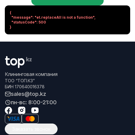
{

  "message": "et.replaceAll is not a function",

  "statusCode": 500

}
Клининговая компания
ТОО “ТОП.КЗ”
БИН 170640016378
sales@top.kz
пн-вс: 8:00-21:00
Заказать звонок