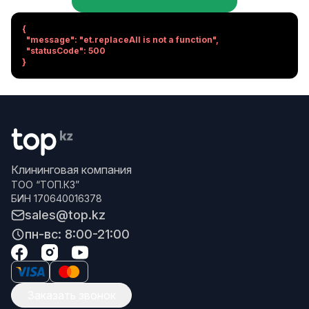
{

  "message": "et.replaceAll is not a function",

  "statusCode": 500

}
Клининговая компания
ТОО “ТОП.КЗ”
БИН 170640016378
sales@top.kz
пн-вс: 8:00-21:00
Заказать звонок