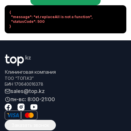
{

  "message": "et.replaceAll is not a function",

  "statusCode": 500

}
Клининговая компания
ТОО “ТОП.КЗ”
БИН 170640016378
sales@top.kz
пн-вс: 8:00-21:00
Заказать звонок