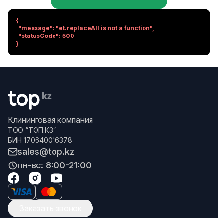
{

  "message": "et.replaceAll is not a function",

  "statusCode": 500

}
Клининговая компания
ТОО “ТОП.КЗ”
БИН 170640016378
sales@top.kz
пн-вс: 8:00-21:00
Заказать звонок