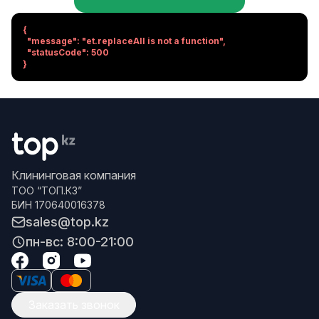
{

  "message": "et.replaceAll is not a function",

  "statusCode": 500

}
Клининговая компания
ТОО “ТОП.КЗ”
БИН 170640016378
sales@top.kz
пн-вс: 8:00-21:00
Заказать звонок