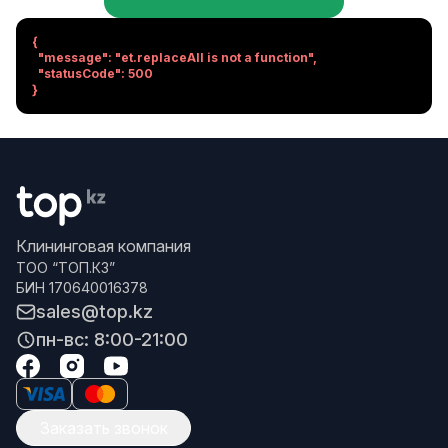
{

  "message": "et.replaceAll is not a function",

  "statusCode": 500

}
Клининговая компания
ТОО “ТОП.КЗ”
БИН 170640016378
sales@top.kz
пн-вс: 8:00-21:00
Заказать звонок