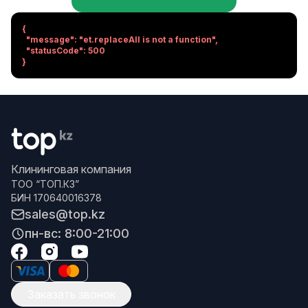
{

  "message": "et.replaceAll is not a function",

  "statusCode": 500

}
Клининговая компания
ТОО “ТОП.КЗ”
БИН 170640016378
sales@top.kz
пн-вс: 8:00-21:00
Заказать звонок