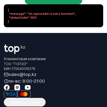
{

  "message": "et.replaceAll is not a function",

  "statusCode": 500

}
Клининговая компания
ТОО “ТОП.КЗ”
БИН 170640016378
sales@top.kz
пн-вс: 8:00-21:00
Заказать звонок