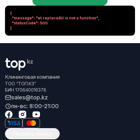
{

  "message": "et.replaceAll is not a function",

  "statusCode": 500

}
Клининговая компания
ТОО “ТОП.КЗ”
БИН 170640016378
sales@top.kz
пн-вс: 8:00-21:00
Заказать звонок