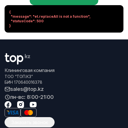
{

  "message": "et.replaceAll is not a function",

  "statusCode": 500

}
Клининговая компания
ТОО “ТОП.КЗ”
БИН 170640016378
sales@top.kz
пн-вс: 8:00-21:00
Заказать звонок