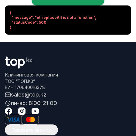
{

  "message": "et.replaceAll is not a function",

  "statusCode": 500

}
Клининговая компания
ТОО “ТОП.КЗ”
БИН 170640016378
sales@top.kz
пн-вс: 8:00-21:00
Заказать звонок