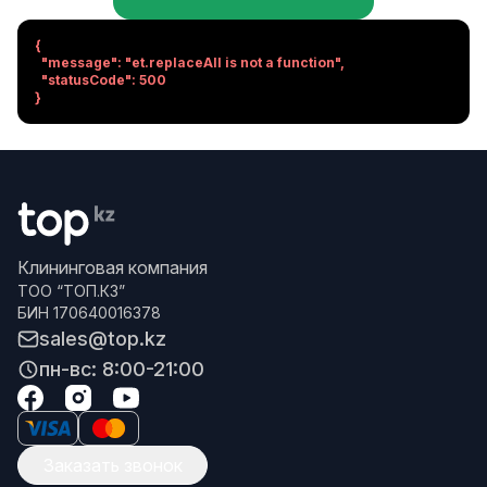
{

  "message": "et.replaceAll is not a function",

  "statusCode": 500

}
Клининговая компания
ТОО “ТОП.КЗ”
БИН 170640016378
sales@top.kz
пн-вс: 8:00-21:00
Заказать звонок