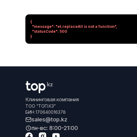
{

  "message": "et.replaceAll is not a function",

  "statusCode": 500

}
Клининговая компания
ТОО “ТОП.КЗ”
БИН 170640016378
sales@top.kz
пн-вс: 8:00-21:00