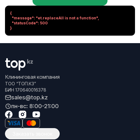
{

  "message": "et.replaceAll is not a function",

  "statusCode": 500

}
Клининговая компания
ТОО “ТОП.КЗ”
БИН 170640016378
sales@top.kz
пн-вс: 8:00-21:00
Заказать звонок