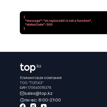
{

  "message": "et.replaceAll is not a function",

  "statusCode": 500

}
Клининговая компания
ТОО “ТОП.КЗ”
БИН 170640016378
sales@top.kz
пн-вс: 8:00-21:00