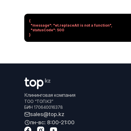
{

  "message": "et.replaceAll is not a function",

  "statusCode": 500

}
Клининговая компания
ТОО “ТОП.КЗ”
БИН 170640016378
sales@top.kz
пн-вс: 8:00-21:00