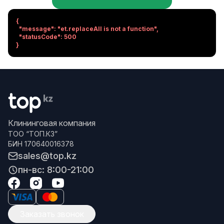
{

  "message": "et.replaceAll is not a function",

  "statusCode": 500

}
Клининговая компания
ТОО “ТОП.КЗ”
БИН 170640016378
sales@top.kz
пн-вс: 8:00-21:00
Заказать звонок