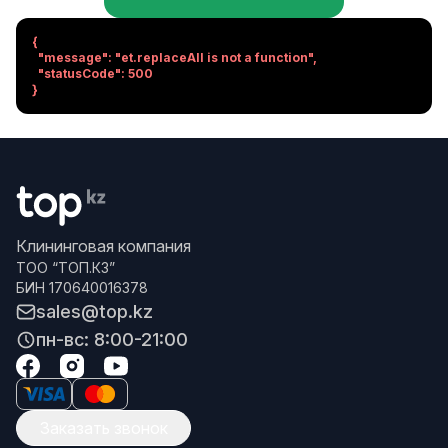
{

  "message": "et.replaceAll is not a function",

  "statusCode": 500

}
Клининговая компания
ТОО “ТОП.КЗ”
БИН 170640016378
sales@top.kz
пн-вс: 8:00-21:00
Заказать звонок