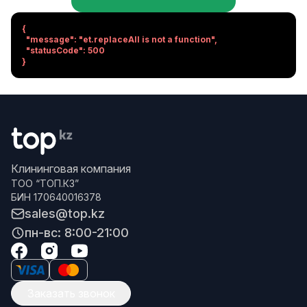
{

  "message": "et.replaceAll is not a function",

  "statusCode": 500

}
Клининговая компания
ТОО “ТОП.КЗ”
БИН 170640016378
sales@top.kz
пн-вс: 8:00-21:00
Заказать звонок