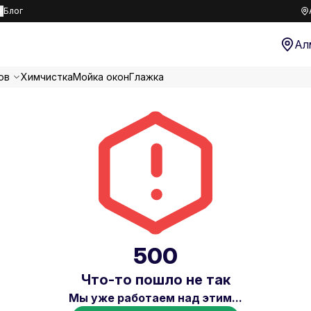
к
Блог
Ал
ов
Химчистка
Мойка окон
Глажка
500
Что-то пошло не так
Мы уже работаем над этим...