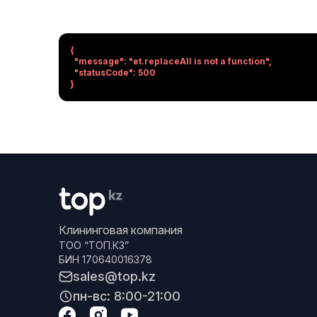
{

  "message": "et.replaceAll is not a function",

  "statusCode": 500

}
Клининговая компания
ТОО “ТОП.КЗ”
БИН 170640016378
sales@top.kz
пн-вс: 8:00-21:00