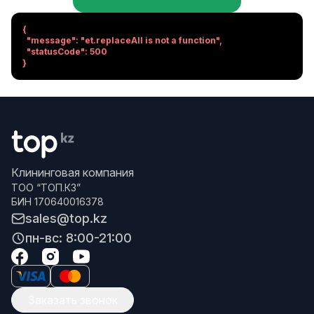
{

  "message": "et.replaceAll is not a function",

  "statusCode": 500

}
Клининговая компания
ТОО “ТОП.КЗ”
БИН 170640016378
sales@top.kz
пн-вс: 8:00-21:00
Заказать звонок