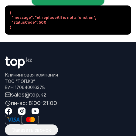
{

  "message": "et.replaceAll is not a function",

  "statusCode": 500

}
Клининговая компания
ТОО “ТОП.КЗ”
БИН 170640016378
sales@top.kz
пн-вс: 8:00-21:00
Заказать звонок