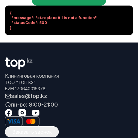
{

  "message": "et.replaceAll is not a function",

  "statusCode": 500

}
Клининговая компания
ТОО “ТОП.КЗ”
БИН 170640016378
sales@top.kz
пн-вс: 8:00-21:00
Заказать звонок