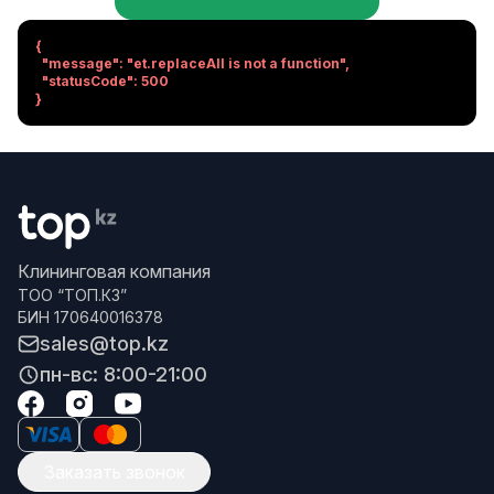
{

  "message": "et.replaceAll is not a function",

  "statusCode": 500

}
Клининговая компания
ТОО “ТОП.КЗ”
БИН 170640016378
sales@top.kz
пн-вс: 8:00-21:00
Заказать звонок