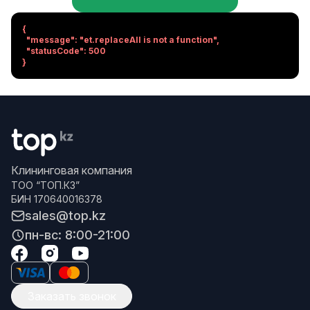
{

  "message": "et.replaceAll is not a function",

  "statusCode": 500

}
Клининговая компания
ТОО “ТОП.КЗ”
БИН 170640016378
sales@top.kz
пн-вс: 8:00-21:00
Заказать звонок